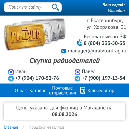
Ваш город:
Магадан
г. Екатеринбург,
ул. Хохрякова, 31
Бесплатный
по РФ
8 (804) 333-50-35
manager@uralvtordrag.ru
Скупка радиодеталей
Иван
Павел
+7 (904) 170-52-76
+7 (900) 197-13-54
Почтовые
О нас
Каталог
Калькулятор
отправления
Продажа металлов
FAQ
Контакты
Цены указаны для физ.лиц в Магадане на
08.08.2026
Главная
Продажа металлов