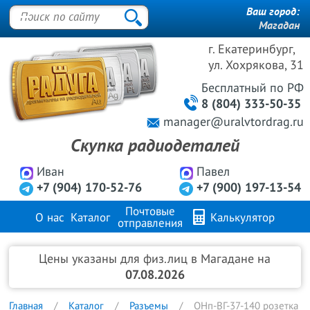
Ваш город:
Магадан
г. Екатеринбург,
ул. Хохрякова, 31
Бесплатный
по РФ
8 (804) 333-50-35
manager@uralvtordrag.ru
Скупка радиодеталей
Иван
Павел
+7 (904) 170-52-76
+7 (900) 197-13-54
Почтовые
О нас
Каталог
Калькулятор
отправления
Продажа металлов
FAQ
Контакты
Цены указаны для физ.лиц в Магадане на
07.08.2026
Главная
Каталог
Разъемы
ОНп-ВГ-37-140 розетка